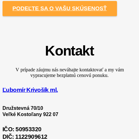
PODEĽTE SA O VAŠU SKÚSENOSŤ
Kontakt
V prípade záujmu nás neváhajte kontaktovať a my vám
vypracujeme bezplatnú cenovú ponuku.
Ľubomír Krivošík ml.
Družstevná 70/10
Veľké Kostoľany 922 07
IČO: 50953320
DIČ: 1122909612