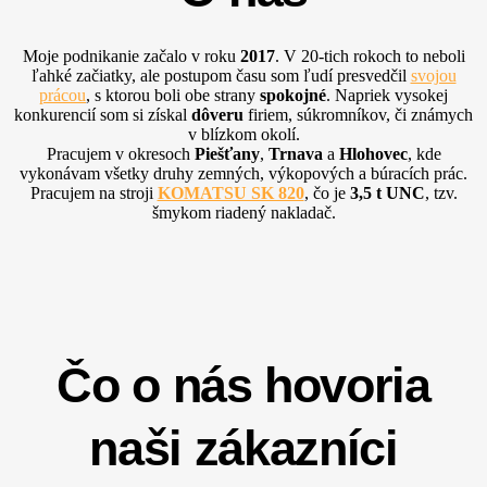
Moje podnikanie začalo v roku
2017
. V 20-tich rokoch to neboli
ľahké začiatky, ale postupom času som ľudí presvedčil
svojou
prácou
, s ktorou boli obe strany
spokojné
. Napriek vysokej
konkurencií som si získal
dôveru
firiem, súkromníkov, či známych
v blízkom okolí.
Pracujem v okresoch
Piešťany
,
Trnava
a
Hlohovec
, kde
vykonávam všetky druhy zemných, výkopových a búracích prác.
Pracujem na stroji
KOMATSU SK 820
, čo je
3,5 t UNC
, tzv.
šmykom riadený nakladač.
Čo o nás hovoria
naši zákazníci