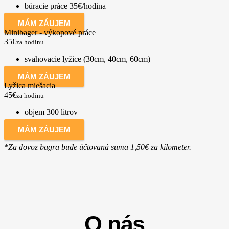
búracie práce 35€/hodina
MÁM ZÁUJEM
Minibager - výkopové práce
35€
za hodinu
svahovacie lyžice (30cm, 40cm, 60cm)
MÁM ZÁUJEM
Lyžica miešacia
45€
za hodinu
objem 300 litrov
MÁM ZÁUJEM
*Za dovoz bagra bude účtovaná suma 1,50€ za kilometer.
O nás