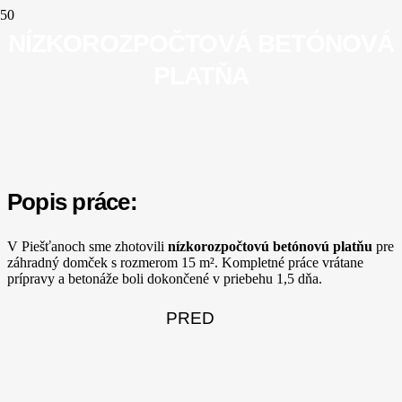
NÍZKOROZPOČTOVÁ BETÓNOVÁ
PLATŇA
Popis práce:
V Piešťanoch sme zhotovili
nízkorozpočtovú betónovú platňu
pre
záhradný domček s rozmerom 15 m². Kompletné práce vrátane
prípravy a betonáže boli dokončené v priebehu 1,5 dňa.
PRED