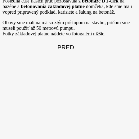
Posledná časť našich prác pozostávala z
betonáže DT-čiek
na
bazéne a
betónovania základovej platne
domčeka, kde sme mali
vopred pripravený podklad, karisiete a šalung na betonáž.
Obavy sme mali najmä so zlým prístupom na stavbu, pričom sme
museli použiť až 50 metrovú pumpu.
Fotky základovej platne nájdete vo fotogalérií nižšie.
PRED