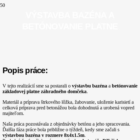
VÝSTAVBA BAZÉNA A
BETÓNOVANIE PLATNE
Popis práce:
V tejto realizácií sme sa postarali o
výstavbu bazéna
a
betónovanie
základovej platne záhradného domčeka
.
Materiál a príprava štrkového lôžka, žabovanie, uloženie karisietí a
celková príprava pred betonážou bola dohodnutá a urobená vopred
majiteľom.
Naša práca pozostávala z objednávky betónu a jeho spracovania.
Ďalšia fáza práce bola približne o týždeň, kedy sme začali s
výstavbou bazéna v rozmere 8x4x1.5m
.